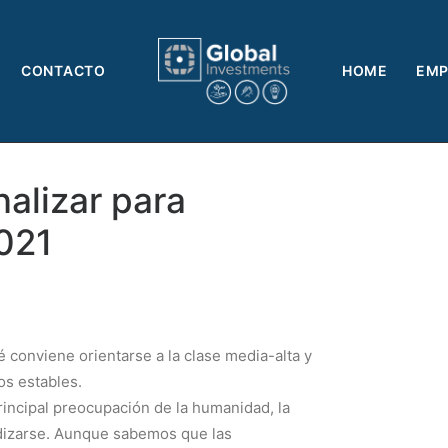
CONTACTO
HOME
EMP
nalizar para
2021
 conviene orientarse a la clase media-alta y
s estables.
rincipal preocupación de la humanidad, la
ndizarse. Aunque sabemos que las