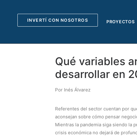
INVERTÍ CON NOSOTROS
PROYECTOS
Qué variables a
desarrollar en 
Por Inés Álvarez
Referentes del sector cuentan por qué
aconsejan sobre cómo pensar negocio
Mientras la pandemia siga siendo la p
crisis económica no dejará de profu