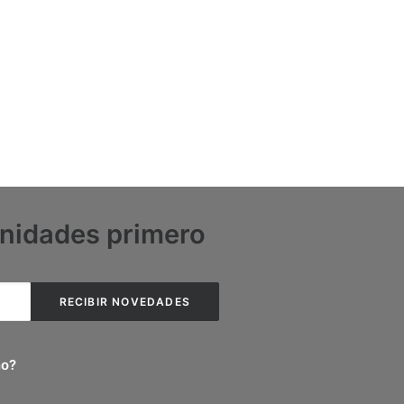
unidades primero
no?