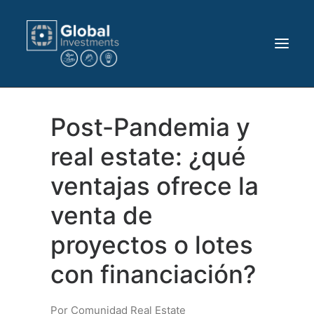
Post-Pandemia y
real estate: ¿qué
INVERTÍ CON NOSOTROS
ventajas ofrece la
PROYECTOS
venta de
CONTACTO
proyectos o lotes
HOME
EMPRESA
con financiación?
PRENSA
Por Comunidad Real Estate