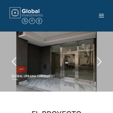
INVERTÍ CON NOSOTROS
PROYECTOS
GLOBAL URBANA CABALLITO I
CONTACTO
Caballito
HOME
EMPRESA
PRENSA